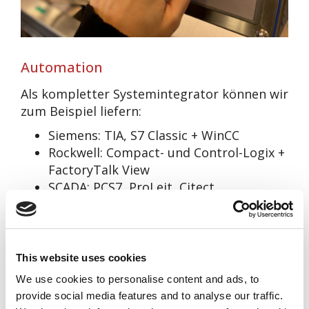
Automation
Als kompletter Systemintegrator können wir
zum Beispiel liefern:
Siemens: TIA, S7 Classic + WinCC
Rockwell: Compact- und Control-Logix +
FactoryTalk View
SCADA: PCS7, ProLeit, Citect,
Wonderware + ArchestrA
Um in den entsprechenden Branchen die
geforderten Anforderungen gerecht zu
This website uses cookies
werden, setzen wir die Programmierung
nach den entsprechenden Standards wie
We use cookies to personalise content and ads, to
GAMP, S88 Model + ISA mit unserer MMS
provide social media features and to analyse our traffic.