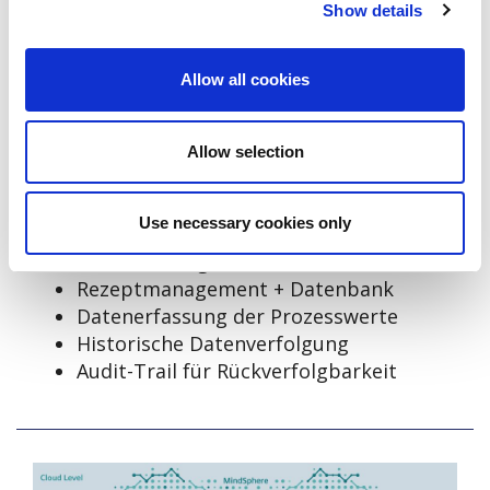
Show details
HMI & Visualisierung
Allow all cookies
Unsere Automationslösungen verfügen über
den neusten Stand der Technik mit den
üblichen Funktionen:
Allow selection
Flussdiagramm (PID) des Prozesses
Alarmmanagement und -überwachung
Use necessary cookies only
Digitales und analoges Faceplate inkl.
Überwachung
Rezeptmanagement + Datenbank
Datenerfassung der Prozesswerte
Historische Datenverfolgung
Audit-Trail für Rückverfolgbarkeit