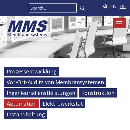
EN
DE
Tog
navi
Prozessentwicklung
Vor-Ort-Audits von Membransystemen
Ingenieursdienstleistungen
Konstruktion
Automation
Elektrowerkstat
Instandhaltung