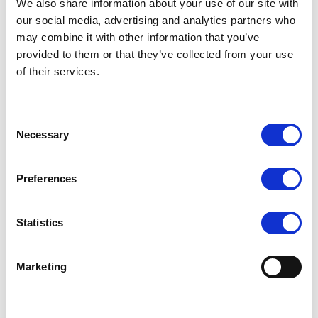
We also share information about your use of our site with
Toolbox um.
our social media, advertising and analytics partners who
Unsere Visualisierungen verfolgen den
may combine it with other information that you’ve
"Black Cockpit" Ansatz, um ein
provided to them or that they’ve collected from your use
ergonomisches Arbeiten des Bedieners zu
of their services.
ermöglichen.
Consent
Necessary
Selection
Preferences
Statistics
Marketing