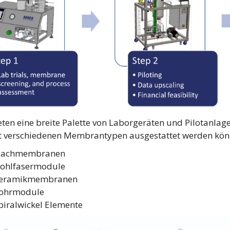
eten eine breite Palette von Laborgeräten und Pilotanlag
t verschiedenen Membrantypen ausgestattet werden kön
lachmembranen
ohlfasermodule
eramikmembranen
ohrmodule
piralwickel Elemente