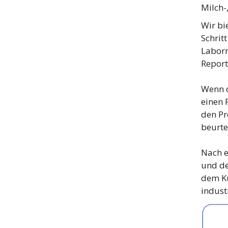
Milch-
Wir bi
Schrit
Laborm
Report
Wenn d
einen 
den Pr
beurte
Nach e
und de
dem Ku
indust