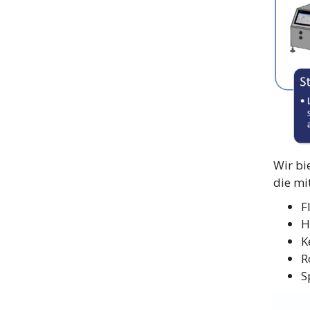
Wir bi
die mi
F
H
K
R
S