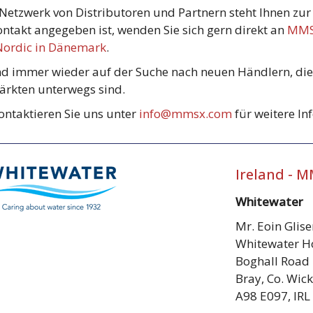
Netzwerk von Distributoren und Partnern steht Ihnen zur 
ontakt angegeben ist, wenden Sie sich gern direkt an
MMS 
ordic in Dänemark
.
nd immer wieder auf der Suche nach neuen Händlern, die
rkten unterwegs sind.
kontaktieren Sie uns unter
info@mmsx.com
für weitere In
Ireland - 
Whitewater
Mr. Eoin Glis
Whitewater H
Boghall Road
Bray, Co. Wic
A98 E097, IRL