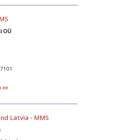
MMS
ti OÜ
 7101
.ee
and Latvia - MMS
B