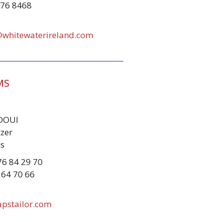
276 8468
@whitewaterireland.com
MS
DOUI
tzer
s
76 84 29 70
 64 70 66
apstailor.com