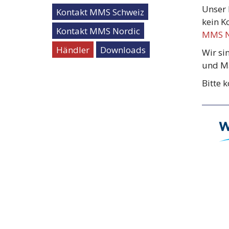
Unser 
Kontakt MMS Schweiz
kein K
Kontakt MMS Nordic
MMS N
Händler
Downloads
Wir si
und Mä
Bitte 