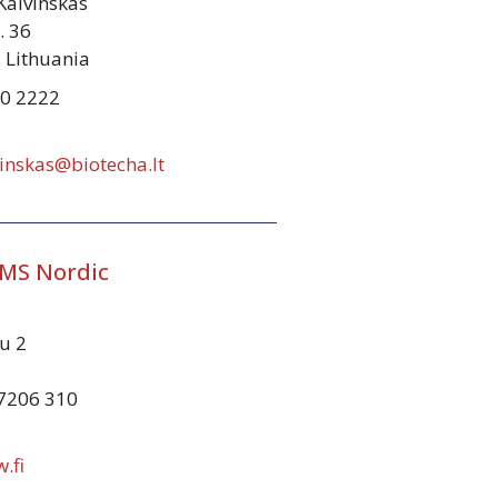
 Kalvinskas
. 36
, Lithuania
60 2222
vinskas@biotecha.lt
MMS Nordic
u 2
-7206 310
.fi