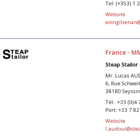
Tel: (+353) 1 
Website
eoingilsenan
France - M
Steap Stailor
Mr. Lucas AU
6, Rue Schwei
38180 Seyssin
Tél: +33 (0)4 
Port: +33 7 82
Website
l.audoui@ste