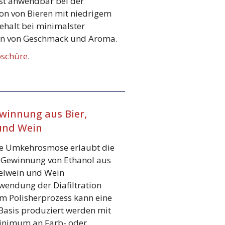
ist anwendbar bei der
on von Bieren mit niedrigem
ehalt bei minimalster
on von Geschmack und Aroma.
schüre
.
winnung aus Bier,
und Wein
ne Umkehrosmose erlaubt die
e Gewinnung von Ethanol aus
felwein und Wein
wendung der Diafiltration
m Polisherprozess kann eine
Basis produziert werden mit
inimum an Farb- oder