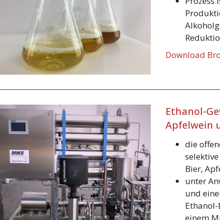
Prozess 
Produkti
Alkoholg
Redukti
Download Bro
Ethanol-Ge
Apfelwein 
die offe
selektiv
Bier, Ap
unter An
und eine
Ethanol-
einem M