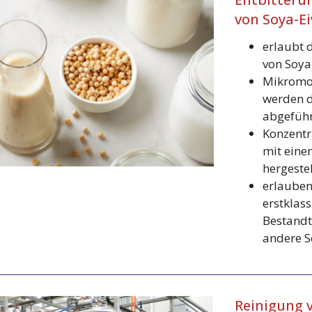
von Soya-Ei
erlaubt d
von Soya
Mikromol
werden d
abgeführ
Konzentr
mit eine
hergeste
erlauben
erstklas
Bestandt
andere S
Reinigung v