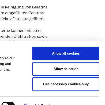
die Reinigung von Gelatine
m eingefüllten Gelatine-
elektiv Fette ausgefiltert
eme können mit einer
enden Diafiltration sowie
s betrieben werden um hohe
und minimale Verschmutzung
ten
Allow all cookies
alyse our
ing and
Allow selection
r that
Use necessary cookies only
ic, Ørstedsvej 14A, 8600 Silkeborg, Denmark