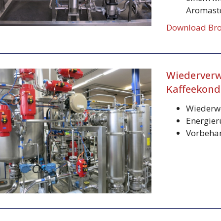
Aromast
Download Bro
Wiederver
Kaffeekond
Wiederw
Energie
Vorbehan