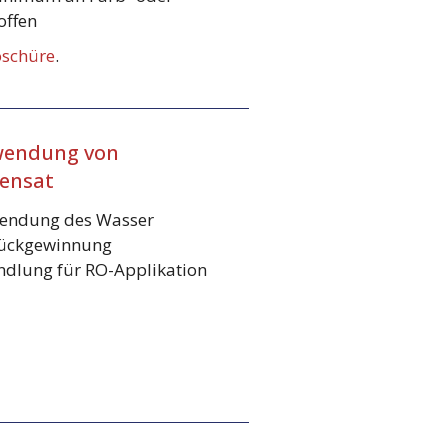
offen
schüre
.
wendung von
ensat
endung des Wasser
rückgewinnung
dlung für RO-Applikation