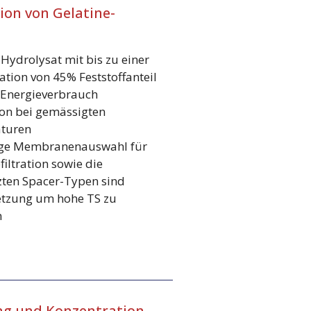
ion von Gelatine-
Hydrolysat mit bis zu einer
ation von 45% Feststoffanteil
 Energieverbrauch
on bei gemässigten
turen
ige Membranenauswahl für
iltration sowie die
zten Spacer-Typen sind
tzung um hohe TS zu
n
ng und Konzentration