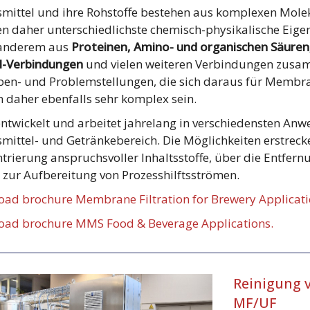
mittel und ihre Rohstoffe bestehen aus komplexen Mol
en daher unterschiedlichste chemisch-physikalische Eigen
 anderem aus
Proteinen, Amino- und organischen Säuren,
l-Verbindungen
und vielen weiteren Verbindungen zusam
en- und Problemstellungen, die sich daraus für Memb
 daher ebenfalls sehr komplex sein.
twickelt und arbeitet jahrelang in verschiedensten An
mittel- und Getränkebereich. Die Möglichkeiten erstreck
trierung anspruchsvoller Inhaltsstoffe, über die Entfern
n zur Aufbereitung von Prozesshilftsströmen.
ad brochure Membrane Filtration for Brewery Applicati
ad brochure MMS Food & Beverage Applications.
Reinigung v
MF/UF