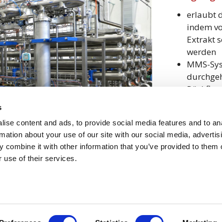
erlaubt 
indem vo
Extrakt s
werden
MMS-Syst
durchgeh
Rückflus
Erträge 
s
zu erhal
ise content and ads, to provide social media features and to an
rmation about your use of our site with our social media, advertis
 combine it with other information that you’ve provided to them o
 use of their services.
MMS Nord