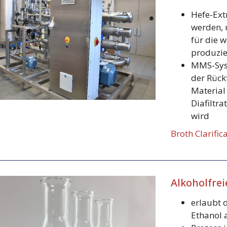
Hefe-Ext
werden, 
für die 
produzie
MMS-Syst
der Rück
Material
Diafiltra
wird
Broth Clarific
Alkoholfrei
erlaubt d
Ethanol 