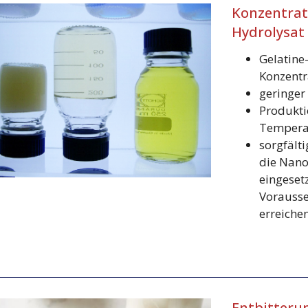
Konzentrat
Hydrolysat
Gelatine-
Konzentr
geringer
Produkti
Tempera
sorgfält
die Nanof
eingeset
Vorausse
erreiche
Entbitteru