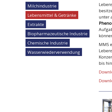
Lebens
Milchindustrie
besitz
Lebensmittel & Getränke
unter
Pheno
Extrakte
Aufgab
Biopharmazeutische Industrie
können
Chemische Industrie
MMS en
Lebens
Wasserwiederverwendung
Konzen
bis hi
Downlo
Downlo