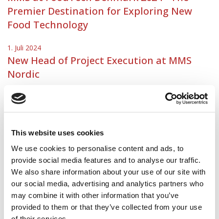
Premier Destination for Exploring New
Food Technology
1. Juli 2024
New Head of Project Execution at MMS
Nordic
30. Mai 2024
Welcome Daniel!
1. Mai 2024
This website uses cookies
MMS Nordic appoints new Managing
We use cookies to personalise content and ads, to
Director
provide social media features and to analyse our traffic.
We also share information about your use of our site with
5. März 2024
our social media, advertising and analytics partners who
Meet MMS at Mejeribrugets Dag on 13
may combine it with other information that you’ve
March at Messecenter Herning
provided to them or that they’ve collected from your use
of their services.