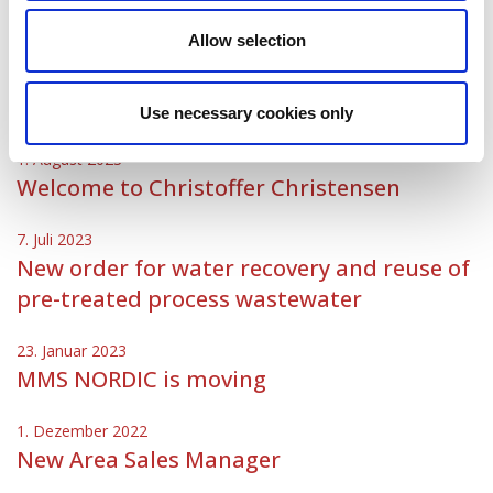
MMS welcomes Christoph Gerber
Allow selection
5. Juli 2023
MMS participates in Biorefining Project
Use necessary cookies only
1. August 2023
Welcome to Christoffer Christensen
7. Juli 2023
New order for water recovery and reuse of
pre-treated process wastewater
23. Januar 2023
MMS NORDIC is moving
1. Dezember 2022
New Area Sales Manager