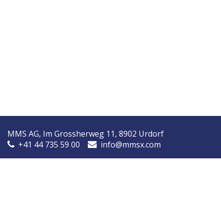
MMS AG, Im Grossherweg 11, 8902 Urdorf
+41 44 735 59 00
info@mmsx.com
MMS Nordic, Ørstedsvej 14A, 8600 Silkeborg, Denmark