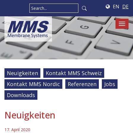
EN
DE
Tog
navi
Neuigkeiten
Kontakt MMS Schweiz
Kontakt MMS Nordic
Referenzen
Jobs
Downloads
Neuigkeiten
17. April 2020